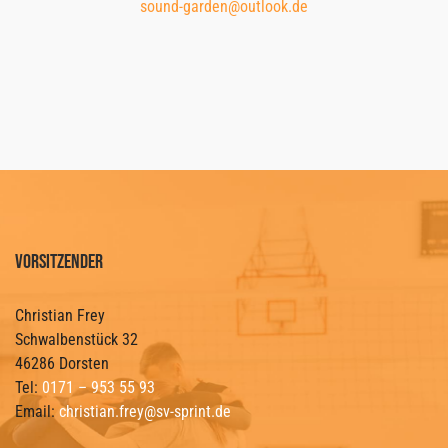
sound-garden@outlook.de
Vorsitzender
Christian Frey
Schwalbenstück 32
46286 Dorsten
Tel:
0171 – 953 55 93
Email:
christian.frey@sv-sprint.de