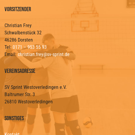
Vorsitzender
Christian Frey
Schwalbenstück 32
46286 Dorsten
Tel:
0171 – 953 55 93
Email:
christian.frey@sv-sprint.de
Vereinsadresse
SV Sprint Westoverledingen e.V.
Baltrumer Str. 3
26810 Westoverledingen
Sonstiges
Kontakt