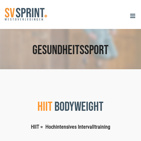
Skip
M
to
content
Gesundheitssport
HIIT
Bodyweight
HIIT = Hochintensives Intervalltraining