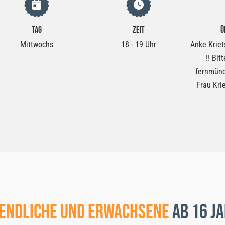
Tag
Zeit
Ü
Mittwochs
18 - 19 Uhr
Anke Kriet
!! Bit
fernmünd
Frau Kri
endliche und Erwachsene
ab 16 J