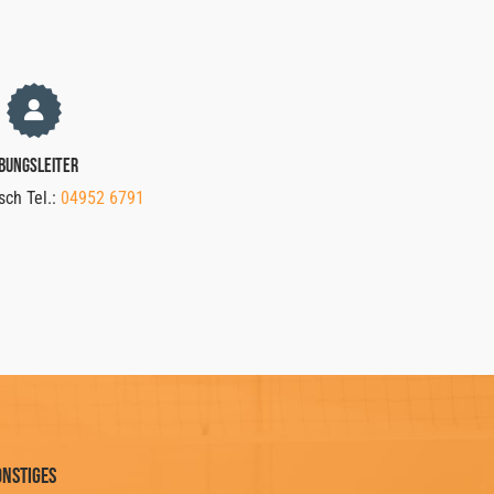
bungsleiter
sch Tel.:
04952 6791
onstiges