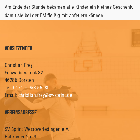
Am Ende der Stunde bekamen alle Kinder ein kleines Geschenk,
damit sie bei der EM fleißig mit anfeuern können.
Vorsitzender
Christian Frey
Schwalbenstück 32
46286 Dorsten
Tel:
0171 – 953 55 93
Email:
christian.frey@sv-sprint.de
Vereinsadresse
SV Sprint Westoverledingen e.V.
Baltrumer Str. 3