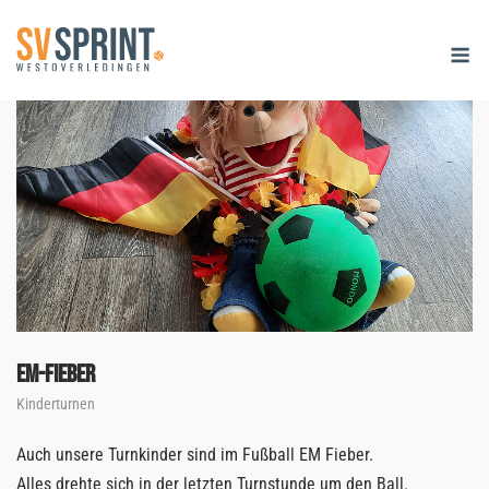
Skip
M
to
content
EM-Fieber
Kinderturnen
Auch unsere Turnkinder sind im Fußball EM Fieber.
Alles drehte sich in der letzten Turnstunde um den Ball.